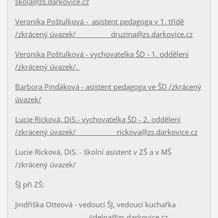
skola@zs.darkovice.cz
Veronika Poštulková - asistent pedagoga v 1. třídě
/zkrácený úvazek/ druzina@zs.darkovice.cz
Veronika Poštulková - vychovatelka ŠD - 1. oddělení
/zkrácený úvazek/,
Barbora Pinďáková - asistent pedagoga ve ŠD /zkrácený
úvazek/
Lucie Ricková, DiS.- vychovatelka ŠD - 2. oddělení
/zkrácený úvazek/ rickova@zs.darkovice.cz
Lucie Ricková, DiS. - školní asistent v ZŠ a v MŠ
/zkrácený úvazek/
ŠJ při ZŠ:
Jindřiška Otteová - vedoucí ŠJ, vedoucí kuchařka
jidelna@zs.darkovice.cz