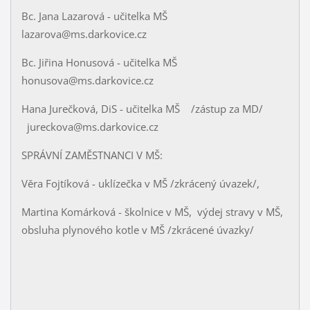
Bc. Jana Lazarová - učitelka MŠ
lazarova@ms.darkovice.cz
Bc. Jiřina Honusová - učitelka MŠ
honusova@ms.darkovice.cz
Hana Jurečková, DiS - učitelka MŠ /zástup za MD/
jureckova@ms.darkovice.cz
SPRÁVNÍ ZAMĚSTNANCI V MŠ:
Věra Fojtíková - uklízečka v MŠ /zkrácený úvazek/,
Martina Komárková - školnice v MŠ, výdej stravy v MŠ,
obsluha plynového kotle v MŠ /zkrácené úvazky/