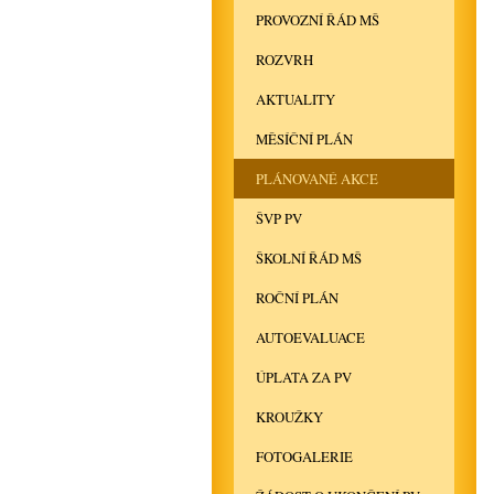
PROVOZNÍ ŘÁD MŠ
ROZVRH
AKTUALITY
MĚSÍČNÍ PLÁN
PLÁNOVANÉ AKCE
ŠVP PV
ŠKOLNÍ ŘÁD MŠ
ROČNÍ PLÁN
AUTOEVALUACE
ÚPLATA ZA PV
KROUŽKY
FOTOGALERIE