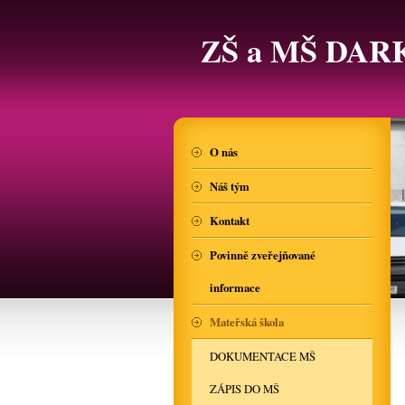
ZŠ a MŠ DAR
O nás
Náš tým
Kontakt
Povinně zveřejňované
informace
Mateřská škola
DOKUMENTACE MŠ
ZÁPIS DO MŠ