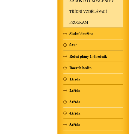
ŽÁDOST O UKONČENÍ PV
TŘÍDNÍ VZDĚLÁVACÍ
PROGRAM
Školní družina
ŠVP
Roční plány 1.-5.ročník
Rozvrh hodin
1.třída
2.třída
3.třída
4.třída
5.třída