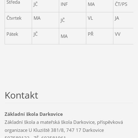
Středa
JČ
INF
MA
ČT/PS
Čtvrtek
MA
VL
JA
JČ
Pátek
JČ
PŘ
VV
MA
Kontakt
Základní škola Darkovice
Základní škola a mateřská škola Darkovice, příspěvková
organizace U Kluziště 381/8, 747 17 Darkovice
597589122 - ZŠ, 603581961,